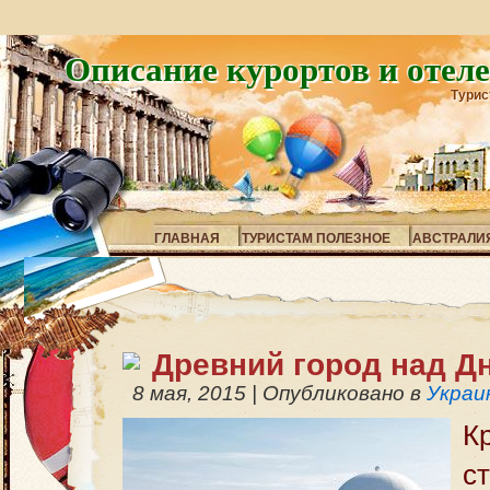
Описание курортов и отел
Турис
ГЛАВНАЯ
ТУРИСТАМ ПОЛЕЗНОЕ
АВСТРАЛИ
Древний город над Д
8 мая, 2015
|
Опубликовано в
Украи
К
с