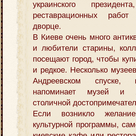
украинского президен
реставрационных рабо
дворце.
В Киеве очень много антик
и любители старины, колл
посещают город, чтобы куп
и редкое. Несколько музее
Андреевском спуске, 
напоминает музей и я
столичной достопримечате
Если возникло желани
культурной программы, сам
киевские кафе или рестор